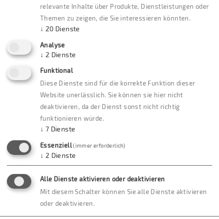
relevante Inhalte über Produkte, Dienstleistungen oder
Themen zu zeigen, die Sie interessieren könnten.
↓
20
Dienste
Analyse
↓
2
Dienste
Funktional
Badhotel Stauferland
Diese Dienste sind für die korrekte Funktion dieser
Website unerlässlich. Sie können sie hier nicht
Das Badhotel Stauferland in Bad Boll liegt
deaktivieren, da der Dienst sonst nicht richtig
verkehrsgünstig in unmittelbarer Nähe zur A8 und
funktionieren würde.
dennoch in herrlich ruhiger Halbhöhenlage,
↓
7
Dienste
eingebettet in die typischen Streuobstwiesen. Das
Essenziell
(immer erforderlich)
Hotel verfügt über 45 stilvolle Zimmer die im Vier-
↓
2
Dienste
Sterne-Standard eingerichtet sind. Viele Zimmer
haben einen Balkon, oder einen herrlichen Blick
Alle Dienste aktivieren oder deaktivieren
auf den Garten. Im hoteleigenen Wellnessbereich
Mit diesem Schalter können Sie alle Dienste aktivieren
kann sich jeder Gast im Pool, in der Sauna oder in
oder deaktivieren.
den Entspannungsräumen erholen. Im Restaurant,