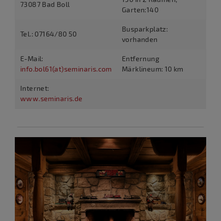
73087 Bad Boll
Garten:140
Busparkplatz:
Tel.: 07164/80 50
vorhanden
E-Mail:
Entfernung
info.bol61(at)seminaris.com
Märklineum: 10 km
Internet:
www.seminaris.de