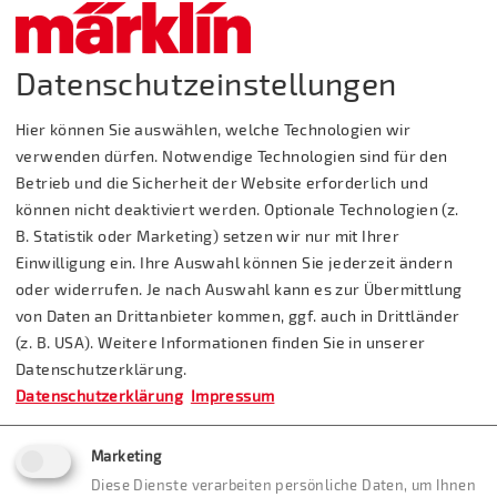
Busparkplatz: Haltestelle
50 M Fußweg,
Tel.: 07165/438
Parkmöglichkeiten in der
Datenschutzeinstellungen
Nähe
Hier können Sie auswählen, welche Technologien wir
E-Mail:
Entfernung Märklineum:
verwenden dürfen. Notwendige Technologien sind für den
info(at)jugendherberge-
10 km
hohenstaufen.de
Betrieb und die Sicherheit der Website erforderlich und
können nicht deaktiviert werden. Optionale Technologien (z.
Internet:
B. Statistik oder Marketing) setzen wir nur mit Ihrer
www.jugendherberge-
Einwilligung ein. Ihre Auswahl können Sie jederzeit ändern
hohenstaufen.de
oder widerrufen. Je nach Auswahl kann es zur Übermittlung
von Daten an Drittanbieter kommen, ggf. auch in Drittländer
(z. B. USA). Weitere Informationen finden Sie in unserer
Datenschutzerklärung.
Datenschutzerklärung
Impressum
Marketing
Diese Dienste verarbeiten persönliche Daten, um Ihnen