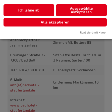
der Boller Stube oder auf unserer wunderschönen
Aussichtsterrasse, werden regionale und
Ausgewählte
Ich lehne ab
akzeptieren
saisonale Köstlichkeiten serviert.
Alle akzeptieren
Wissenswertes
Kontakt
Realisiert mit Klaro!
Ansprechpartner:
Zimmer: 45, Betten: 85
Jasmine Zerfass
Gruibinger Straße 32,
Sitzplätze Restaurant: 130 in
73087 Bad Boll
3 Räumen, Garten:100
Tel.: 07164/80 16 80
Busparkplatz: vorhanden
E-Mail:
Entfernung Märklineum: 10
info(at)badhotel-
km
stauferland.de
Internet:
www.badhotel-
stauferland.de