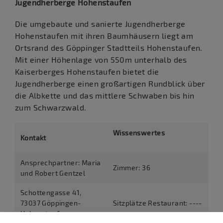
Jugendherberge Hohenstaufen
Die umgebaute und sanierte Jugendherberge
Hohenstaufen mit ihren Baumhäusern liegt am
Ortsrand des Göppinger Stadtteils Hohenstaufen.
Mit einer Höhenlage von 550m unterhalb des
Kaiserberges Hohenstaufen bietet die
Jugendherberge einen großartigen Rundblick über
die Albkette und das mittlere Schwaben bis hin
zum Schwarzwald.
Wissenswertes
Kontakt
Ansprechpartner: Maria
Zimmer: 36
und Robert Gentzel
Schottengasse 41,
73037 Göppingen-
Sitzplätze Restaurant: ----
Hohenstaufen