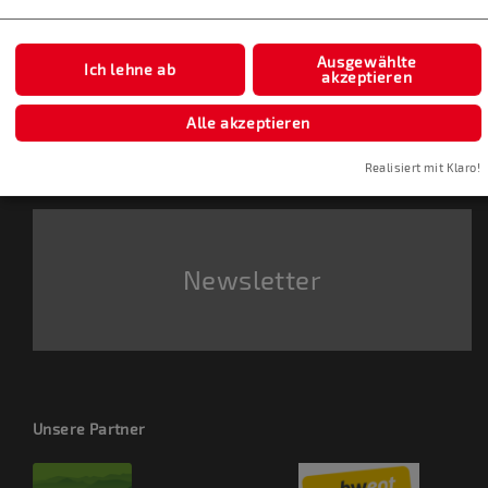
Ausgewählte
Ich lehne ab
akzeptieren
Online Shop
Alle akzeptieren
Realisiert mit Klaro!
Newsletter
Unsere Partner