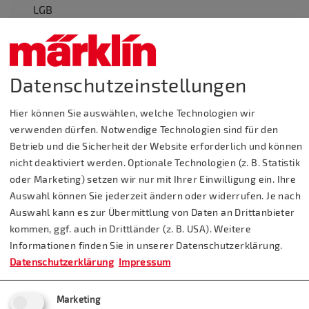
LGB
Aktuelle Besucherinformationen
Datenschutzeinstellungen
Hier können Sie auswählen, welche Technologien wir
verwenden dürfen. Notwendige Technologien sind für den
Betrieb und die Sicherheit der Website erforderlich und können
nicht deaktiviert werden. Optionale Technologien (z. B. Statistik
oder Marketing) setzen wir nur mit Ihrer Einwilligung ein. Ihre
Auswahl können Sie jederzeit ändern oder widerrufen. Je nach
Ja, ich möchte den Märklineum Newsletter mit
Auswahl kann es zur Übermittlung von Daten an Drittanbieter
allgemeinen Informationen über neue Produkte,
kommen, ggf. auch in Drittländer (z. B. USA). Weitere
technische Tipps und Hilfestellungen erhalten und willige
Informationen finden Sie in unserer Datenschutzerklärung.
ein, dass Märklin hierbei mithilfe eines integrierten Web-
Beacons bzw. Tracking-Pixels Öffnungs- und Klickraten
Datenschutzerklärung
Impressum
erhebt. (Widerruf jederzeit möglich unter
service@maerklin.de,
Marketing
https://www.maerklineum.de/de/newsletter/abbestelle